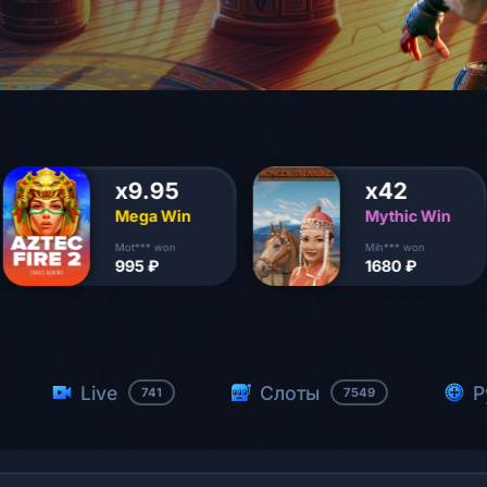
x42
x31.2
Mythic Win
Colossal Win
Mih*** won
And*** won
1680 ₽
1248 ₽
Live
Слоты
Р
741
7549