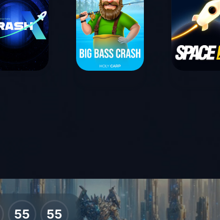
55
55