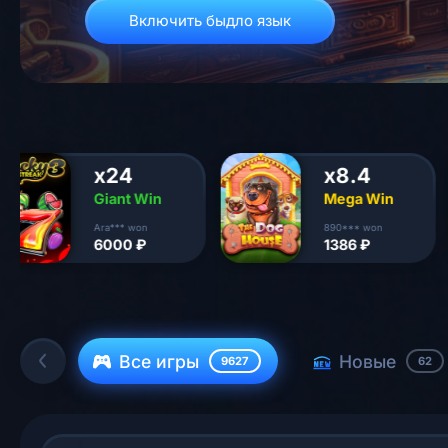
Перейти к выводу
x8.4
x9.95
Mega Win
Mega Win
890*** won
Mot*** won
1386 ₽
995 ₽
Все игры
Новые
9627
62