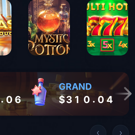
Endorphina
Multihot5
SmartSoft
e of Madness
Dwarf and Dragon
Pragmatic Play
2
Book of Lady
3
GRAND
5
3
Endorphina
.
.
$
0
6
3
1
0
0
4
Crazy Time 2
Evolution Gaming
ays
Book of Conquistador