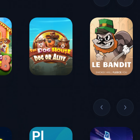
Endorphina