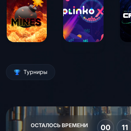
Турниры
ОСТАЛОСЬ ВРЕМЕНИ
09
11