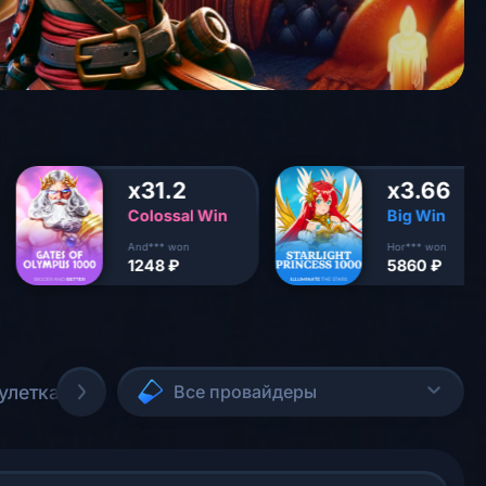
x3.66
x22.5
Big Win
Giant Win
Hor*** won
Tik*** won
5860 ₽
1350 ₽
улетка
Джекпот
Бонус
Все провайдеры
165
775