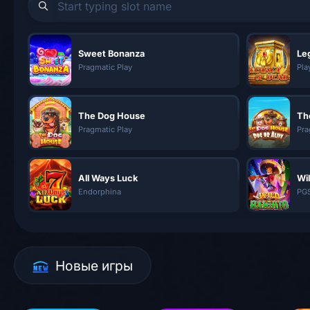
Sweet Bonanza
Le
Pragmatic Play
Pla
The Dog House
Th
Pragmatic Play
Pra
All Ways Luck
Wi
Endorphina
PGS
Minotaurus
Tr
Endorphina
PGS
Новые игры
Wild Ape #3258
Wi