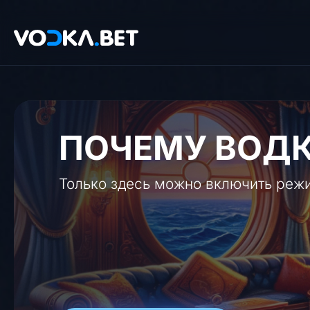
МОМЕНТАЛЬНЫЙ 
НА БАНКОВСКИЕ КАРТЫ
В НАЛ