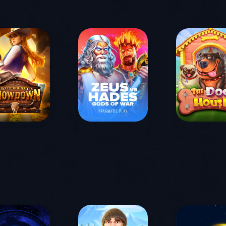
y'n Go
Pragmatic Play
eocatra
gmatic Play